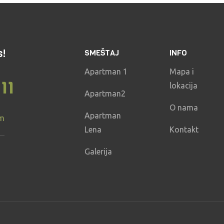
s!
SMEŠTAJ
INFO
Apartman 1
Mapa i
111
lokacija
Apartman2
O nama
Apartman
om
Lena
Kontakt
Galerija