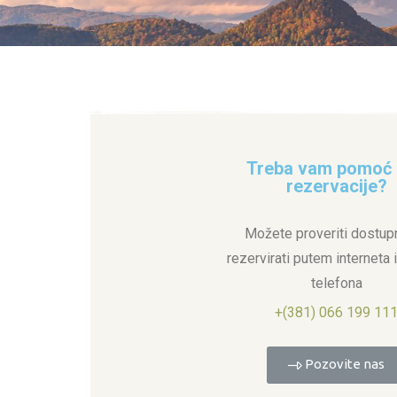
Treba vam pomoć
rezervacije?
Možete proveriti dostupn
rezervirati putem interneta 
telefona
+(381) 066 199 11
Pozovite nas