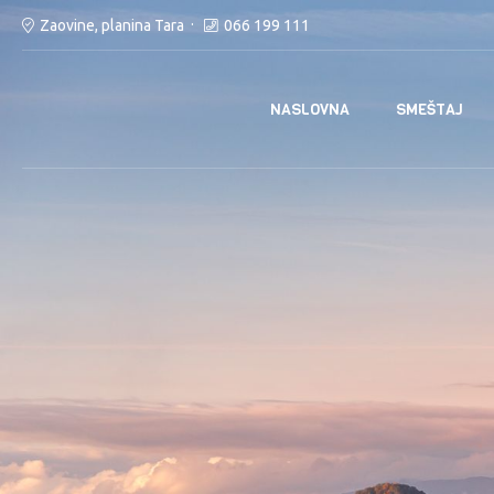
Zaovine, planina Tara
066 199 111
NASLOVNA
SMEŠTAJ