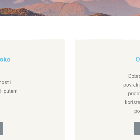
 oko
O
Dobro
ost i
povratn
ili putem
prigo
korist
1
po