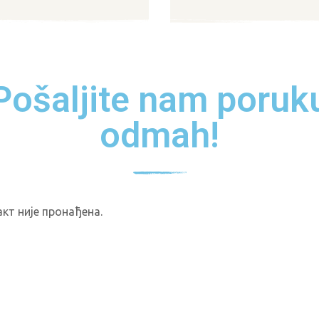
Pošaljite nam poruk
odmah!
кт није пронађена.