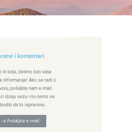
cene i komentari
 ili loše, želimo čuti vaše
e informacije! Ako se radi o
voru, pošaljite nam e-mail
eći donju vezu i mi ćemo se
truditi da to ispravimo.
Pošaljite e-mail